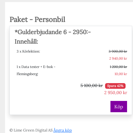
Paket - Personbil
*Gulderbjudande 6 - 2950:-
Innehåll:
3 x Körlektion:
3 900,00 kr
2 940,00 kr
1 x Data tester + E-bok -
1 200,00 kr
Flemingsberg:
10,00 kr
5 100,00 kr
Spara 42%
2 950,00 kr
Köp
© Lime Green Digital AS
Ångra köp